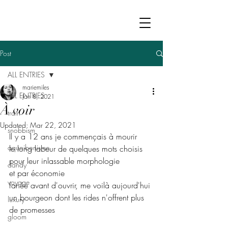
Post
ALL ENTRIES
mariemiles
ALL ENTRIES
Jan 8, 2021
À voir
train
Updated:
Mar 22, 2021
snobbism
Il y a 12 ans je commençais à mourir
aquoibonisme
le long labeur de quelques mots choisis
pour leur inlassable morphologie
dandy
et par économie
voyage
fanée avant d'ouvrir, me voilà aujourd'hui
un bourgeon dont les rides n'offrent plus 
luxury
de promesses
gloom