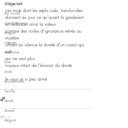
L'âge tait
abstraction
ces mots dont les replis usés, translucides
the world
donnent au jour ce qu'avant ils gardaient
orient express
en réduisant ainsi la valeur
comme des voiles d'ignorance retirés au 
disgust
mystère
vintage
offrant au silence la dureté d'un coeur qui 
sait
snobisme
qui ne veut plus
luxe
noyaux intact de l'érosion du doute
snob
Je vous ai si peu aimé
suicidenotes
Sevilla
death
dread
dégoût