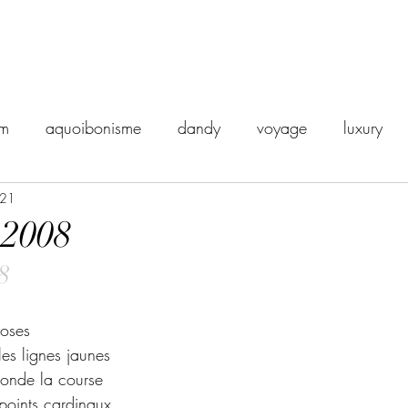
sm
aquoibonisme
dandy
voyage
luxury
021
orient express
disgust
vintage
snobisme
 2008
8
death
dread
dégoût
Philosophy
ailleurs
roses
eadings
detachment
les lignes jaunes
monde la course
 points cardinaux