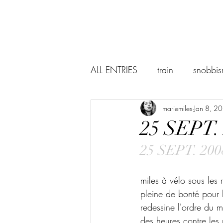
ALL ENTRIES
train
snobbi
abstraction
mariemiles
the world
Jan 8, 2
25 SEPT.
25 SEPT. 200
suicidenotes
Sevilla
miles à vélo sous les 
Baudelaire
lectures
r
pleine de bonté pour 
redessine l'ordre du 
des heures contre les