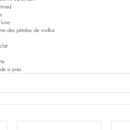
tirred
e
 lune
mme des pétales de vodka
e
clat
te
de si près