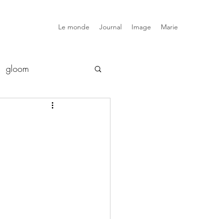
Le monde
Journal
Image
Marie
gloom
luxe
snob
elsewhere